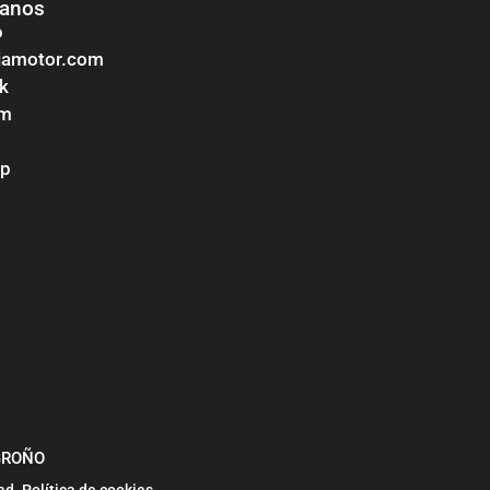
tanos
o
ojamotor.com
k
am
pp
OGROÑO