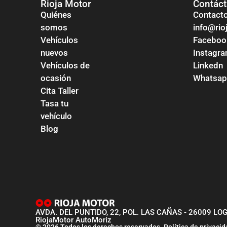
Rioja Motor
Contác
Quiénes
Contact
somos
info@ri
Vehículos
Faceboo
nuevos
Instagr
Vehículos de
Linkedn
ocasión
Whatsa
Cita Taller
Tasa tu
vehículo
Blog
AVDA. DEL PUNTIDO, 22, POL. LAS CAÑAS - 26009 L
RiojaMotor AutoMoriz