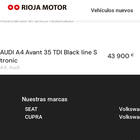
Vehículos nuevos
Mostrando el único resultado
AUDI A4 Avant 35 TDI Black line S
43 900
€
tronic
A4
Audi
Nuestras marcas
SEAT
Volkswa
CUPRA
Volkswag