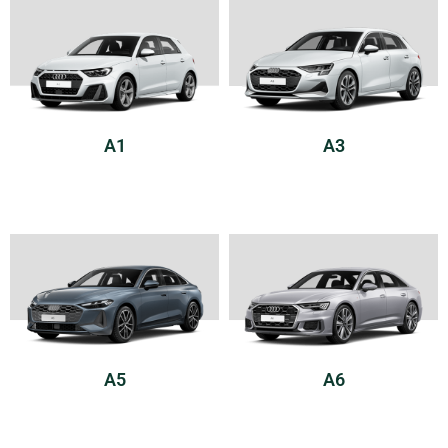
A1
A3
A5
A6