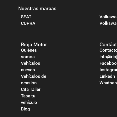
Nuestras marcas
SEAT
Volkswa
CUPRA
Volkswag
Rioja Motor
Contác
Quiénes
Contact
somos
info@ri
Vehículos
Faceboo
nuevos
Instagr
Vehículos de
Linkedn
ocasión
Whatsa
Cita Taller
Tasa tu
vehículo
Blog