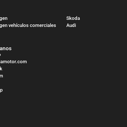
gen
Skoda
en vehículos comerciales
Audi
tanos
o
ojamotor.com
k
am
pp