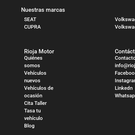
Nuestras marcas
SEAT
Volkswa
CUPRA
Volkswag
Rioja Motor
Contác
Quiénes
Contact
somos
info@ri
Vehículos
Faceboo
nuevos
Instagr
Vehículos de
Linkedn
ocasión
Whatsa
Cita Taller
Tasa tu
vehículo
Blog