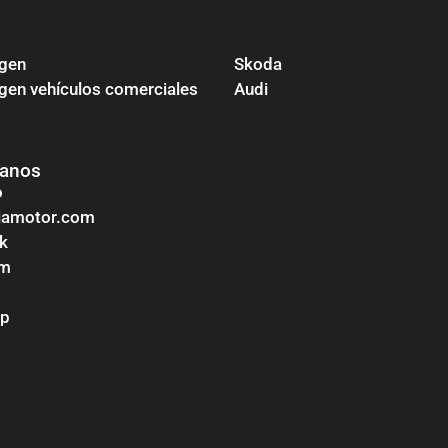
gen
Skoda
en vehículos comerciales
Audi
tanos
o
ojamotor.com
k
am
pp