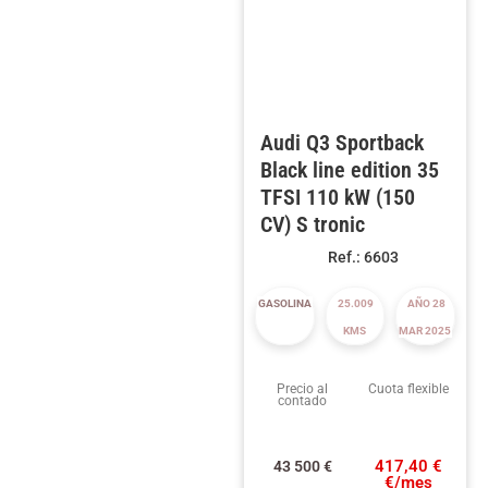
Audi Q3 Sportback
Black line edition 35
TFSI 110 kW (150
CV) S tronic
Ref.: 6603
GASOLINA
25.009
AÑO 28
KMS
MAR 2025
Precio al
Cuota flexible
contado
417,40 €
43 500
€
€/mes