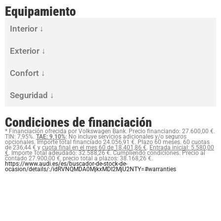
Equipamiento
Interior ↓
Exterior ↓
Confort ↓
Seguridad ↓
Condiciones de financiación
* Financiación ofrecida por Volkswagen Bank. Precio financiando: 27.600,00 €.
TIN: 7,95%.
TAE: 9,10%
: No incluye servicios adicionales y/o seguros
opcionales. Importe total financiado 24.056,91 €. Plazo 60 meses. 60 cuotas
de 236,44 € y
cuota final en el mes 60 de 18.401,86 €
.
Entrada inicial: 5.580,00
€
. Importe Total adeudado: 32.588,26 €. Cumpliendo condiciones. Precio al
contado 27.900,00 €, precio total a plazos: 38.168,26 €.
https://www.audi.es/es/buscador-de-stock-de-
ocasion/details/:/idRVNQMDA0MjkxMDI2MjU2NTY=#warranties