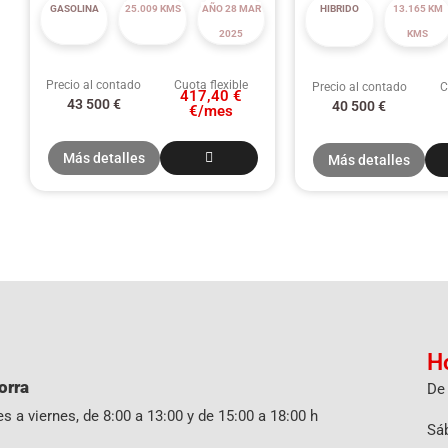
GASOLINA
25.009 KMS
AÑO 28 MAR
HIBRIDO
13.165 KM
2025
KMS
Precio al contado
Cuota flexible
Precio al contado
C
417,40 €
43 500
€
40 500
€
€/mes
Más detalles
Más detalles
H
orra
De 
s a viernes, de 8:00 a 13:00 y de 15:00 a 18:00 h
Sáb