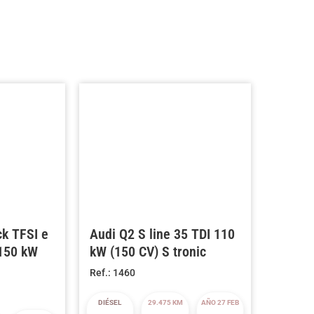
ck TFSI e
Audi Q2 S line 35 TDI 110
 150 kW
kW (150 CV) S tronic
Ref.: 1460
DIÉSEL
29.475 KM
AÑO 27 FEB