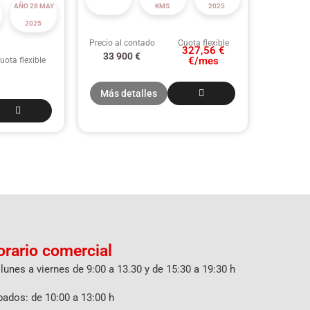
AÑO 28 MAY
KMS
2025
2025
Precio al contado
Cuota flexible
327,56 €
33 900
€
€/mes
uota flexible
Más detalles
orario comercial
lunes a viernes de 9:00 a 13.30 y de 15:30 a 19:30 h
ados: de 10:00 a 13:00 h