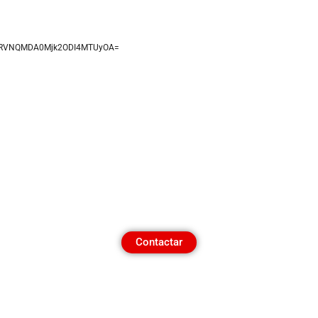
/:/idRVNQMDA0Mjk2ODI4MTUyOA=
¿Quieres contactar
con un asesor?
Contactar