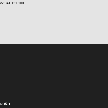
no:
941 131 100
OGROÑO