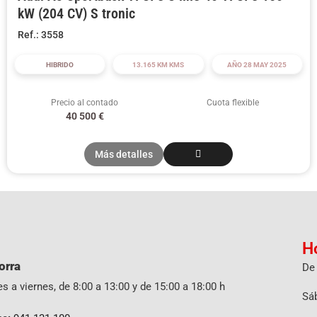
kW (204 CV) S tronic
Ref.: 3558
HIBRIDO
13.165 KM KMS
AÑO 28 MAY 2025
Precio al contado
Cuota flexible
40 500
€
Más detalles
H
orra
De 
s a viernes, de 8:00 a 13:00 y de 15:00 a 18:00 h
Sáb