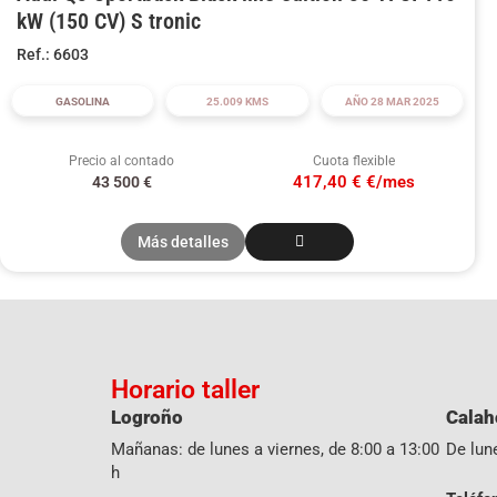
kW (150 CV) S tronic
Ref.: 6603
GASOLINA
25.009 KMS
AÑO 28 MAR 2025
Precio al contado
Cuota flexible
417,40 € €/mes
43 500
€
Más detalles
Horario taller
Logroño
Calah
Mañanas: de lunes a viernes, de 8:00 a 13:00
De lune
h