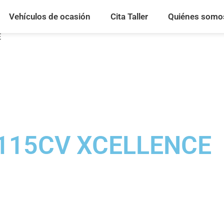
Vehículos de ocasión
Cita Taller
Quiénes somo
E
I 115CV XCELLENCE