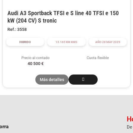
Audi A3 Sportback TFSI e S line 40 TFSI e 150
kW (204 CV) S tronic
Ref.: 3558
HIBRIDO
13.165 KM KMS
AÑO 28 MAY 2025
Precio al contado
Cuota flexible
40 500
€
Más detalles
H
orra
De 