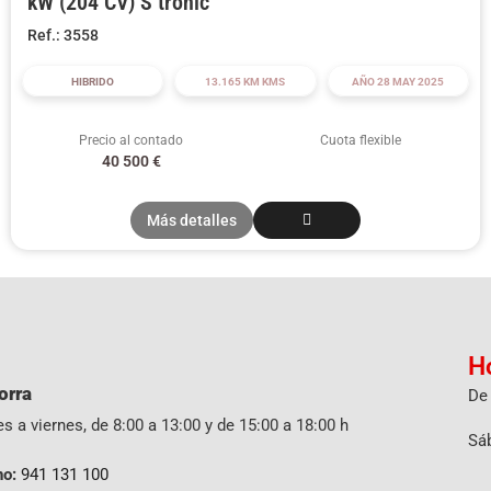
kW (204 CV) S tronic
Ref.: 3558
HIBRIDO
13.165 KM KMS
AÑO 28 MAY 2025
Precio al contado
Cuota flexible
40 500
€
Más detalles
H
orra
De 
s a viernes, de 8:00 a 13:00 y de 15:00 a 18:00 h
Sáb
no:
941 131 100