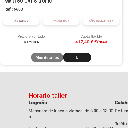
kW (150 CV) S tronic
Ref.: 6603
GASOLINA
25.009 KMS
AÑO 28 MAR 2025
Precio al contado
Cuota flexible
417,40 € €/mes
43 500
€
Más detalles
Horario taller
Logroño
Calah
Mañanas: de lunes a viernes, de 8:00 a 13:00
De lune
h
Teléfo