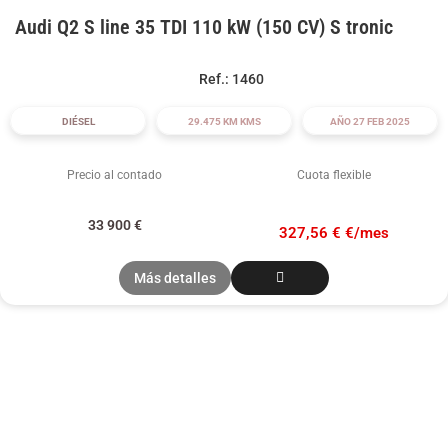
Audi Q2 S line 35 TDI 110 kW (150 CV) S tronic
Ref.: 1460
DIÉSEL
29.475 KM KMS
AÑO 27 FEB 2025
Precio al contado
Cuota flexible
33 900
€
327,56 € €/mes
Más detalles