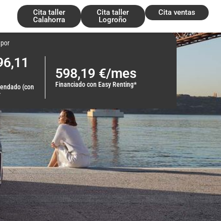
Cita taller
Cita taller
Cita ventas
Calahorra
Logroño
 por
96,11
598,19 €/mes
Financiado con Easy Renting*
endado (con
*