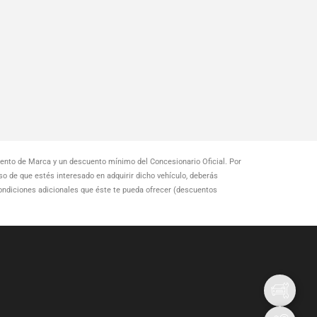
nto de Marca y un descuento mínimo del Concesionario Oficial. Por
aso de que estés interesado en adquirir dicho vehículo, deberás
condiciones adicionales que éste te pueda ofrecer (descuentos