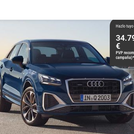
Hazlo tuyo
34.7
€
PVP recom
campaña)