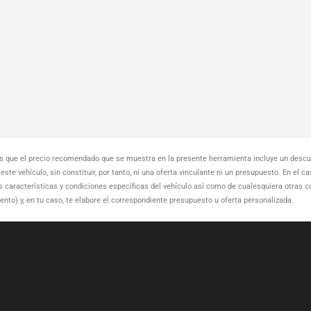
que el precio recomendado que se muestra en la presente herramienta incluye un descue
ste vehículo, sin constituir, por tanto, ni una oferta vinculante ni un presupuesto. En el c
as características y condiciones específicas del vehículo así como de cualesquiera otras 
o) y, en tu caso, te elabore el correspondiente presupuesto u oferta personalizada.