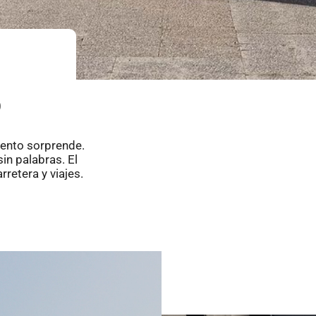
o
iento sorprende.
in palabras. El
retera y viajes.