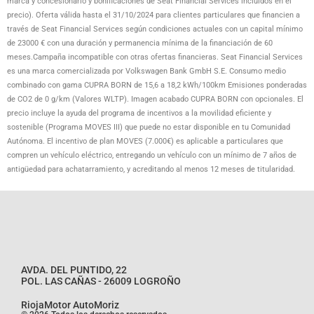
marca y concesionario y bonificaciones de Seat Financial Services incluidos en el
precio). Oferta válida hasta el 31/10/2024 para clientes particulares que financien a
través de Seat Financial Services según condiciones actuales con un capital mínimo
de 23000 € con una duración y permanencia mínima de la financiación de 60
meses.Campaña incompatible con otras ofertas financieras. Seat Financial Services
es una marca comercializada por Volkswagen Bank GmbH S.E. Consumo medio
combinado con gama CUPRA BORN de 15,6 a 18,2 kWh/100km Emisiones ponderadas
de CO2 de 0 g/km (Valores WLTP). Imagen acabado CUPRA BORN con opcionales. El
precio incluye la ayuda del programa de incentivos a la movilidad eficiente y
sostenible (Programa MOVES III) que puede no estar disponible en tu Comunidad
Autónoma. El incentivo de plan MOVES (7.000€) es aplicable a particulares que
compren un vehículo eléctrico, entregando un vehículo con un mínimo de 7 años de
antigüedad para achatarramiento, y acreditando al menos 12 meses de titularidad.
AVDA. DEL PUNTIDO, 22
POL. LAS CAÑAS - 26009 LOGROÑO
RiojaMotor AutoMoriz