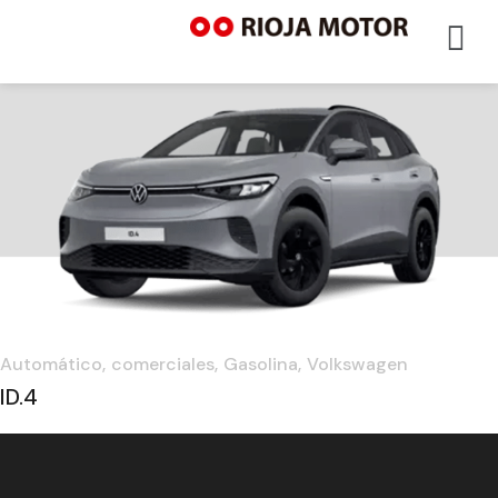
Automático
comerciales
Gasolina
Volkswagen
ID.4